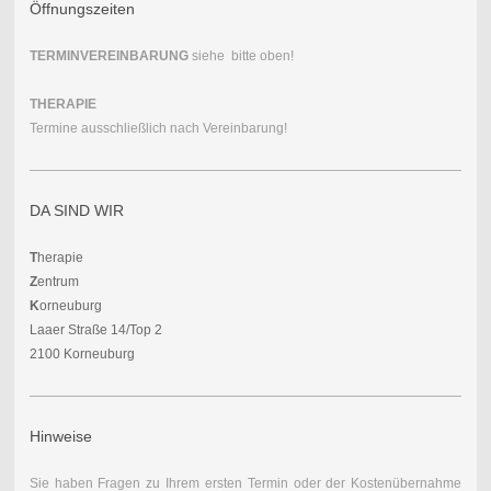
Öffnungszeiten
TERMINVEREINBARUNG
siehe bitte oben!
THERAPIE
Termine ausschließlich nach Vereinbarung!
DA SIND WIR
T
herapie
Z
entrum
K
orneuburg
Laaer Straße 14/Top 2
2100 Korneuburg
Hinweise
Sie haben Fragen zu Ihrem ersten Termin oder der Kostenübernahme