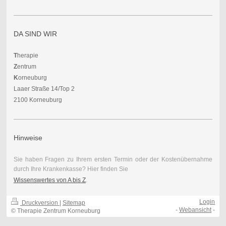
DA SIND WIR
T
herapie
Z
entrum
K
orneuburg
Laaer Straße 14/Top 2
2100 Korneuburg
Hinweise
Sie haben Fragen zu Ihrem ersten Termin oder der Kostenübernahme
durch Ihre Krankenkasse? Hier finden Sie
Wissenswertes von A bis Z
.
Login
Druckversion
|
Sitemap
-
Webansicht
-
© Therapie Zentrum Korneuburg