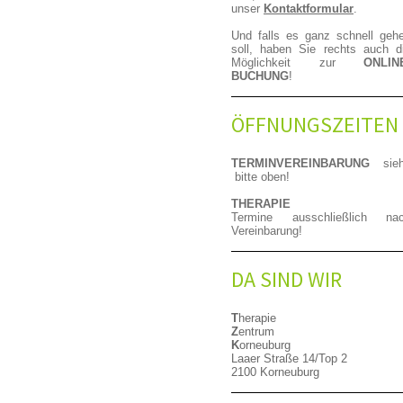
unser
Kontaktformular
.
Und falls es ganz schnell geh
soll, haben Sie rechts auch d
Möglichkeit zur
ONLIN
BUCHUNG
!
ÖFFNUNGSZEITEN
TERMINVEREINBARUNG
sieh
bitte oben!
THERAPIE
Termine ausschließlich na
Vereinbarung!
DA SIND WIR
T
herapie
Z
entrum
K
orneuburg
Laaer Straße 14/Top 2
2100 Korneuburg