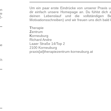
Um ein paar erste Eindrücke von unserer Praxi
en
dir einfach unsere Homepage an.
Du fühlst dich
ie
deinen Lebenslauf und die vollständigen Be
E-
Motivationsschreiben)
und wir freuen uns dich bald
T
herapie
Z
entrum
K
orneuburg
Richard Andre
Laaer Straße 14/Top 2
e
2100 Korneuburg
praxis[at]therapiezentrum-korneuburg.at
ch