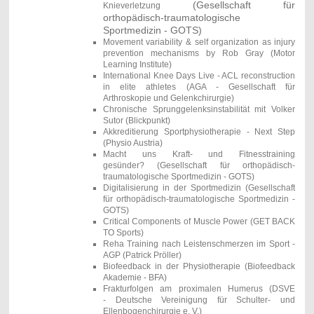
(Gesellschaft für
Knieverletzung
orthopädisch-traumatologische
Sportmedizin - GOTS)
Movement variability & self organization as injury
prevention mechanisms by Rob Gray (Motor
Learning Institute)
International Knee Days Live - ACL reconstruction
in elite athletes (AGA - Gesellschaft für
Arthroskopie und Gelenkchirurgie)
Chronische Sprunggelenksinstabilität mit Volker
Sutor
(Blickpunkt)
Akkreditierung Sportphysiotherapie - Next Step
(Physio Austria)
Macht uns Kraft- und Fitnesstraining
gesünder?
(Gesellschaft für orthopädisch-
traumatologische Sportmedizin - GOTS)
Digitalisierung in der Sportmedizin
(Gesellschaft
für orthopädisch-traumatologische Sportmedizin -
GOTS)
Critical Components of Muscle Power
(GET BACK
TO Sports)
Reha Training nach Leistenschmerzen im Sport -
AGP (Patrick Pröller)
Biofeedback in der Physiotherapie (
Biofeedback
Akademie - BFA)
Frakturfolgen am proximalen Humerus
(DSVE
- Deutsche Vereinigung für Schulter- und
Ellenbogenchirurgie e. V.)