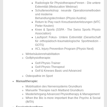
Radiologie für Physiotherapeut*innen - Die untere
Extremität (Meducation Webinar)
Schulterworkshop: neueste Operationsmethoden
und moderne
Behandlungstechniken
(Physio Austria)
Return to Play nach Kreuzbandverletzungen (MTC
Pieter Keulen)
Knee & Sports (SSPA - The Swiss Sports Physio
Association)
Laufsport Fokus- Untere Extremität (Gesellschaft
für orthopädisch-traumatologische Sportmedizin -
GOTS)
ACL Injury Prevention Program (Physio Next)
Wirbelsäulenrehabilitation
Golfphysiotherapie:
Golf-Physio-Trainer
Golf-Physio-Therapeut
Golf & Kineses Basic und Advanced
Osteopathie im Sport
Manualtherapie:
Mobilisation des Nervensystems Grundkurs
Manuelle Therapie nach Maitland Grundkurs
Masterlehrgang Advanced Physiotherapy & Management
When the Bio is more important than the Psycho & Social
(IMTA)