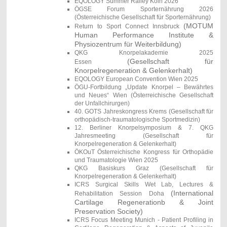
EQOLOGY Summer Ralley Köln 2026
ÖGSE Forum Sporternährung 2026
(Österreichische Gesellschaft für Sporternährung)
(MOTUM
Return to Sport Connect Innsbruck
Human Performance Institute &
Physiozentrum für Weiterbildung)
QKG Knorpelakademie 2025
(
Gesellschaft für
Essen
Knorpelregeneration & Gelenkerhalt)
EQOLOGY European Convention Wien 2025
ÖGU-Fortbildung „Update Knorpel – Bewährtes
und Neues“ Wien (Österreichische Gesellschaft
der Unfallchirurgen)
40. GOTS Jahreskongress Krems
(
Gesellschaft für
orthopädisch-traumatologische Sportmedizin)
12. Berliner Knorpelsymposium & 7. QKG
Jahresmeeting (
Gesellschaft für
Knorpelregeneration & Gelenkerhalt)
ÖKOuT Österreichische Kongress für Orthopädie
und Traumatologie Wien 2025
QKG Basiskurs Graz (Gesellschaft für
Knorpelregeneration & Gelenkerhalt)
ICRS Surgical Skills Wet Lab, Lectures &
(International
Rehabilitation Session Doha
Cartilage Regenerationb & Joint
Preservation Society)
ICRS Focus Meeting Munich - Patient Profiling in