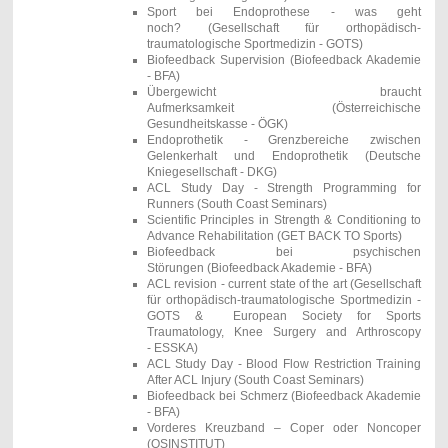
Sport bei Endoprothese - was geht
noch?
(Gesellschaft für orthopädisch-
traumatologische Sportmedizin - GOTS)
Biofeedback Supervision
(Biofeedback Akademie
- BFA)
Übergewicht braucht
Aufmerksamkeit (Österreichische
Gesundheitskasse - ÖGK)
Endoprothetik - Grenzbereiche zwischen
Gelenkerhalt und Endoprothetik
(Deutsche
Kniegesellschaft - DKG)
ACL Study Day -
Strength Programming for
Runners
(South Coast Seminars)
Scientific Principles in Strength & Conditioning to
Advance Rehabilitation (GET BACK TO Sports)
Biofeedback bei psychischen
Störungen
(Biofeedback Akademie - BFA)
ACL revision - current state of the art
(Gesellschaft
für orthopädisch-traumatologische Sportmedizin -
GOTS &
European Society for Sports
Traumatology, Knee Surgery and Arthroscopy
-
ESSKA)
ACL Study Day -
Blood Flow Restriction Training
After ACL Injury
(South Coast Seminars)
Biofeedback bei Schmerz
(Biofeedback Akademie
- BFA)
Vorderes Kreuzband – Coper oder Noncoper
(OSINSTITUT)