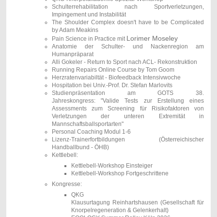
Schulterrehabilitation nach Sportverletzungen,
Impingement und Instabilitä t
The Shoulder Complex doesn't have to be Complicated
by Adam Meakins
Lorimer Moseley
Pain Science in Practice mit
Anatomie der Schulter- und Nackenregion am
Humanpräparat
Alli Gokeler - Return to Sport nach ACL- Rekonstruktion
Running Repairs Online Course by Tom Goom
Herzratenvariabiltät - Biofeedback Intensivwoche
Hospitation bei Univ.-Prof. Dr. Stefan Marlovits
Studienpräsentation am
GOTS 38.
Jahreskongress:
"Valide Tests zur Erstellung eines
Assessments zum Screening für Risikofaktoren von
Verletzungen der unteren Extremität in
Mannschaftsballsportarten"
Personal Coaching Modul 1-6
Lizenz-Trainerfortbildungen (Österreichischer
Handballbund - ÖHB)
Kettlebell:
Kettlebell-Workshop Einsteiger
Kettlebell-Workshop Fortgeschrittene​
Kongresse:
QKG
Klausurtagung Reinhartshausen
(Gesellschaft für
Knorpelregeneration & Gelenkerhalt)