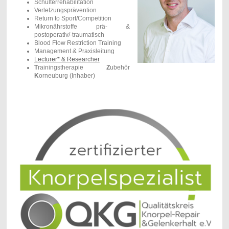
Schulterrehabilitation
Verletzungsprävention
Return to Sport/Competition
Mikronährstoffe prä- &
postoperativ/-traumatisch
Blood Flow Restriction Training
Management & Praxisleitung
Lecturer* & Researcher
T
rainingstherapie
Z
ubehör
K
orneuburg (Inhaber)