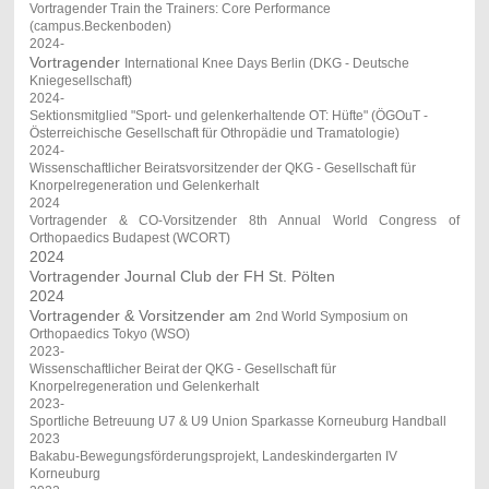
Vortragender Train the Trainers: Core Performance
(campus.Beckenboden)
2024-
Vortragender
International Knee Days Berlin (DKG - Deutsche
Kniegesellschaft)
2024-
Sektionsmitglied "Sport- und gelenkerhaltende OT: Hüfte" (ÖGOuT -
Österreichische Gesellschaft für Othropädie und Tramatologie)
2024-
Wissenschaftlicher Beiratsvorsitzender der QKG - Gesellschaft für
Knorpelregeneration und Gelenkerhalt
2024
Vortragender & CO-Vorsitzender 8th Annual World Congress of
Orthopaedics Budapest (WCORT)
2024
Vortragender Journal Club der FH St. Pölten
2024
Vortragender & Vorsitzender am
2nd World Symposium on
Orthopaedics Tokyo (WSO)
2023-
Wissenschaftlicher Beirat der QKG - Gesellschaft für
Knorpelregeneration und Gelenkerhalt
2023-
Sportliche Betreuung U7 & U9 Union Sparkasse Korneuburg Handball
2023
Bakabu-Bewegungsförderungsprojekt, Landeskindergarten IV
Korneuburg