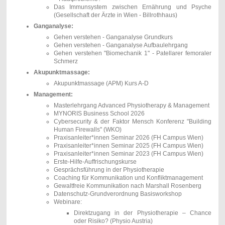
Das Immunsystem zwischen Ernährung und Psyche
(Gesellschaft der Ärzte in Wien - Billrothhaus)
Ganganalyse:
Gehen verstehen - Ganganalyse Grundkurs
Gehen verstehen - Ganganalyse Aufbaulehrgang
Gehen verstehen "Biomechanik 1" - Patellarer femoraler
Schmerz
Akupunktmassage:
Akupunktmassage (APM) Kurs A-D
Management:
Masterlehrgang Advanced Physiotherapy & Management
MYNORIS Business School 2026
Cybersecurity & der Faktor Mensch Konferenz "Building
Human Firewalls" (WKO)
Praxisanleiter*innen Seminar 2026 (FH Campus Wien)
Praxisanleiter*innen Seminar 2025 (FH Campus Wien)
Praxisanleiter*innen Seminar 2023 (FH Campus Wien)
Erste-Hilfe-Auffrischungskurse
Gesprächsführung in der Physiotherapie
Coaching für Kommunikation und Konfliktmanagement
Gewaltfreie Kommunikation nach Marshall Rosenberg
Datenschutz-Grundverordnung Basisworkshop
Webinare:
Direktzugang in der Physiotherapie – Chance
oder Risiko?
(Physio Austria)