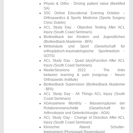
Physio & Ortho - Driving patient value (BeeMed
SA)
SSC Online Educational Evening October –
Orthopaedics & Sports Medicine (Sports Surgery
Clinic Dublin)
ACL Study Day -
Objective Testing After ACL
Injury
(South Coast Seminars)
Biofeedback bei Kindern und Jugendlichen
(Biofeedback Akademie - BFA)
Wirbelsäule und Sport
(Gesellschaft für
orthopädisch-traumatologische Sportmedizin -
GOTS)
ACL Study Day - Quad (dys)Function After ACL
Injury
(South Coast Seminars)
MasterSessions 2022 - The links
between learning & pain (noigroup - Neuro
Orthopaedic Institute)
Biofeedback Supervision
(Biofeedback Akademie
- BFA)
ACL Study Day - All Things ACL Injury
(South
Coast Seminars)
AGAnywhere Monthly -
Massenrupturen der
Rotatorenmanschette (Gesellschaft für
Arthroskopie und Gelenkchirurgie -
AGA)
ACL Study Day - Change of Direction After ACL
Injury
(South Coast Seminars)
Klinischer Abend: Schulter-
Impingment (Physiopark Regensburg)