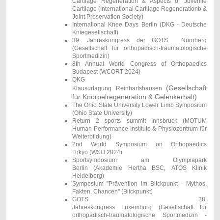
Cartilage Regeneration & Aspects of Juvenile
Cartilage (International Cartilage Regenerationb &
Joint Preservation Society)
International Knee Days Berlin (DKG - Deutsche
Kniegesellschaft)
39. Jahreskongress der GOTS Nürnberg
(
Gesellschaft für orthopädisch-traumatologische
Sportmedizin)
8th Annual World Congress of Orthopaedics
Budapest (WCORT 2024)
QKG
(Gesellschaft
Klausurtagung Reinhartshausen
für Knorpelregeneration & Gelenkerhalt)
The Ohio State University Lower Limb Symposium
(
Ohio State University)
Return 2 sports summit Innsbruck (MOTUM
Human Performance Institute & Physiozentrum für
Weiterbildung)
2nd World Symposium on Orthopaedics
Tokyo (WSO 2024)
Sportsymposium am Olympiapark
Berlin
(Akademie Hertha BSC,
ATOS Klinik
Heidelberg
)
Symposium "Prävention im Blickpunkt - Mythos,
Fakten, Chancen" (Blickpunkt)
GOTS 38.
Jahreskongress Luxemburg
(Gesellschaft für
orthopädisch-traumatologische Sportmedizin -