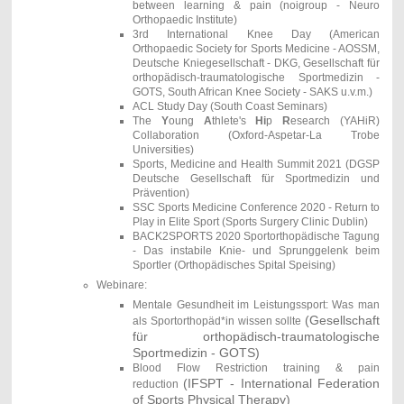
between learning & pain (noigroup - Neuro
Orthopaedic Institute)
3rd International Knee Day
(
American
Orthopaedic Society for Sports Medicine - AOSSM,
Deutsche Kniegesellschaft - DKG,
Gesellschaft für
orthopädisch-traumatologische Sportmedizin -
GOTS,
South African Knee Society - SAKS u.v.m.)
ACL Study Day (South Coast Seminars)
The
Y
oung
A
thlete's
Hi
p
R
esearch (YAHiR)
Collaboration (
Oxford-Aspetar-La Trobe
Universities)
Sports, Medicine and Health Summit 2021 (DGSP
Deutsche Gesellschaft für Sportmedizin und
Prävention)
SSC Sports Medicine Conference 2020 - Return to
Play in Elite Sport (Sports Surgery Clinic Dublin)
BACK2SPORTS 2020 Sportorthopädische Tagung
- Das instabile Knie- und Sprunggelenk beim
Sportler (Orthopädisches Spital Speising)
Webinare:
Mentale Gesundheit im Leistungssport: Was man
(Gesellschaft
als Sportorthopäd*in wissen sollte
für orthopädisch-traumatologische
Sportmedizin - GOTS)
Blood Flow Restriction training & pain
(
IFSPT - International Federation
reduction
of Sports Physical Therapy)