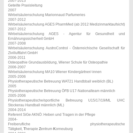
2007-2013
Geteilte Praxisleitung
2007
Wirbelsäulenschulung Marionnaud Parfumeries
2007-2012
Wirbelsäulenschulung AGES PharmMed (ab 2012 Medizinmarktaufsicht)
2007-2012
Wirbelsäulenschulung AGES - Agentur für Gesundheit und
Ernährungssicherheit GmbH
2007-2008
Wirbelsäulenschulung AustroControl - Österreichische Gesellschaft für
Zivilluftfahrt GmbH
2006-2011
Osteopathie Grundausbildung, Wiener Schule für Osteopathie
2006-2007
Wirbelsäulenschulung MA10 Wiener Kindergärtner/-innen
2005-2006
Physiotherapeutische Betreuung WAT21 Handbball weiblich (BL)
2005
Physiotherapeutische Betreuung ÖFB U17-Nationalteam männlich
2005-2006
Physiotherapeutische/sportliche Betreuung U15/17/19/ML UHC
Stockerau Handball männlich (ML)
2004-2014
Referent SiGe AKNÖ : Heben und Tragen in der Pflege
2004-
Freiberufliche physiotherapeutische
Tätigkeit,
T
herapie
Z
entrum
K
orneuburg