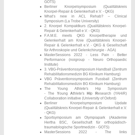
GOTS)
Berliner Knorpelsymposium
(Qualitätskreis
Knorpel-Repair & Gelenkerhalt e.V. - QKG)
What’s new in ACL Rehab? – Clinical
Symposium (La Trobe University)
2. Knorpel Kompaktkurs
(Qualitätskreis Knorpel-
Repair & Gelenkerhalt e.V. - QKG)
F.A.M.E. meets QKG Knorpeltherapie und
Gelenkerhalt am Knie
(Qualitätskreis Knorpel-
Repair & Gelenkerhalt e.V. - QKG & Gesellschaft
für Arthroskopie und Gelenkchirurgie - AGA)
MasterSessions 2022 - Less Pain - Better
Performance (noigroup - Neuro Orthopaedic
Institute)
3. VBG-Präventionssymposium Handball
(Zentrum
Rehabilitationsmedizin BG Klinikum Hamburg)
VBG Präventionssymposium Fussball (Zentrum
Rehabilitationsmedizin BG Klinikum Hamburg)
The Young Athlete's Hip Symposium
-
The
Y
oung
A
thlete's
Hi
p
R
esearch (YAHiR)
Collaboration initiative
(University of Oxford)
Berliner Knorpelsymposium Update
(Qualitätskreis Knorpel-Repair & Gelenkerhalt e.V.
- QKG)
Sportsymposium am Olympiapark (Akademie
Hertha BSC,
Gesellschaft für orthopädisch-
traumatologische Sportmedizin - GOTS)
MasterSessions 2022 - The links