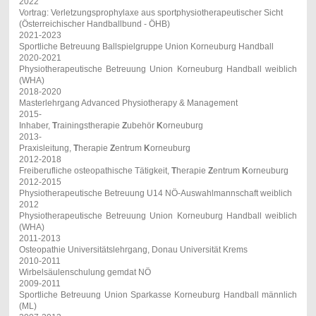
2022
Vortrag: Verletzungsprophylaxe aus sportphysiotherapeutischer Sicht
(Österreichischer Handballbund - ÖHB)
2021-2023
Sportliche Betreuung Ballspielgruppe
Union Korneuburg Handball
2020-2021
Physiotherapeutische Betreuung Union Korneuburg Handball weiblich
(WHA)
2018-2020
Masterlehrgang Advanced Physiotherapy & Management
2015-
Inhaber,
T
rainingstherapie
Z
ubehör
K
orneuburg
2013-
Praxisleitung,
T
herapie
Z
entrum
K
orneuburg
2012-2018
Freiberufliche osteopathische Tätigkeit,
T
herapie
Z
entrum
K
orneuburg
2012-2015
Physiotherapeutische Betreuung U14 NÖ-Auswahlmannschaft weiblich
2012
Physiotherapeutische Betreuung Union Korneuburg Handball weiblich
(WHA)
2011-2013
Osteopathie Universitätslehrgang, Donau Universität Krems
2010-2011
Wirbelsäulenschulung gemdat NÖ
2009-2011
Sportliche Betreuung Union Sparkasse Korneuburg Handball männlich
(ML)