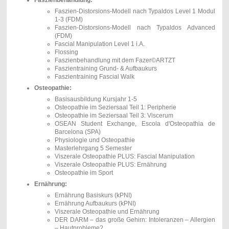
Faszienbehandlung:
Faszien-Distorsions-Modell nach Typaldos Level 1 Modul
1-3 (FDM)
Faszien-Distorsions-Modell nach Typaldos Advanced
(FDM)
Fascial Manipulation Level 1 i.A.
Flossing
Faszienbehandlung mit dem Fazer©ARTZT
Faszientraining Grund- & Aufbaukurs
Faszientraining Fascial Walk
Osteopathie:
Basisausbildung Kursjahr 1-5
Osteopathie im Seziersaal Teil 1: Peripherie
Osteopathie im Seziersaal Teil 3: Viscerum
OSEAN Student Exchange, Escola d'Osteopathia de
Barcelona (SPA)
Physiologie und Osteopathie
Masterlehrgang 5 Semester
Viszerale Osteopathie PLUS: Fascial Manipulation
Viszerale Osteopathie PLUS: Ernährung
Osteopathie im Sport
Ernährung:
Ernährung Basiskurs (kPNI)
Ernährung Aufbaukurs
(kPNI)
Viszerale Osteopathie und Ernährung
DER DARM – das große Gehirn: Intoleranzen – Allergien
– Hautprobleme?