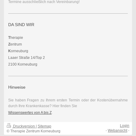
Termine ausschließlich nach Vereinbarung!
DA SIND WIR
T
herapie
Z
entrum
K
orneuburg
Laaer Straße 14/Top 2
2100 Korneuburg
Hinweise
Sie haben Fragen zu Ihrem ersten Termin oder der Kostenübernahme
durch Ihre Krankenkasse? Hier finden Sie
Wissenswertes von A bis Z
.
Login
Druckversion
|
Sitemap
-
Webansicht
-
© Therapie Zentrum Korneuburg