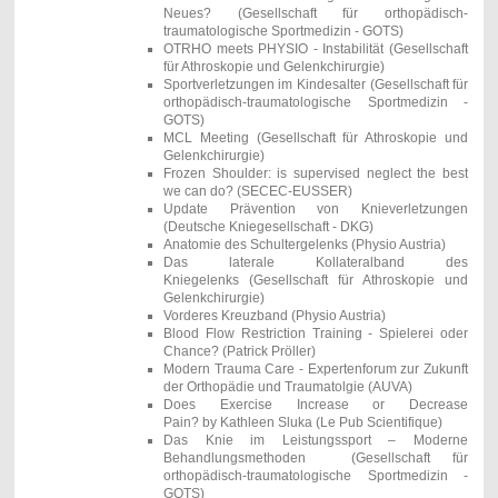
Neues?
(Gesellschaft für orthopädisch-
traumatologische Sportmedizin - GOTS)
OTRHO meets PHYSIO - Instabilität (Gesellschaft
für Athroskopie und Gelenkchirurgie)
Sportverletzungen im Kindesalter
(Gesellschaft für
orthopädisch-traumatologische Sportmedizin -
GOTS)
MCL Meeting
(Gesellschaft für Athroskopie und
Gelenkchirurgie)
Frozen Shoulder: is supervised neglect the best
we can do? (SECEC-EUSSER)
Update Prävention von Knieverletzungen
(Deutsche Kniegesellschaft
- DKG
)
Anatomie des Schultergelenks (Physio Austria)
Das laterale Kollateralband des
Kniegelenks
(Gesellschaft für Athroskopie und
Gelenkchirurgie)
Vorderes Kreuzband
(Physio Austria)
Blood Flow Restriction Training - Spielerei oder
Chance? (Patrick Pröller)
Modern Trauma Care - Expertenforum zur Zukunft
der Orthopädie und Traumatolgie (AUVA)
Does Exercise Increase or Decrease
Pain? by Kathleen Sluka
(
Le Pub Scientifique​)
Das Knie im Leistungssport – Moderne
Behandlungsmethoden
(Gesellschaft für
orthopädisch-traumatologische Sportmedizin -
GOTS)