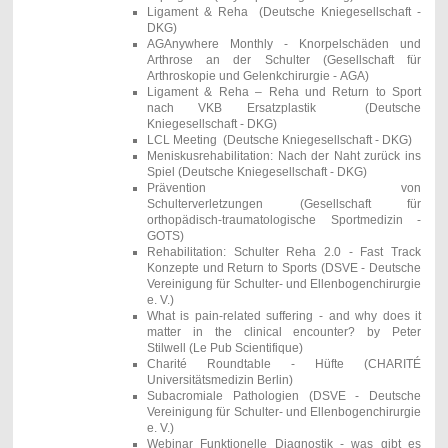
Ligament & Reha (Deutsche Kniegesellschaft -
DKG)
AGAnywhere Monthly - Knorpelschäden und
Arthrose an der Schulter
(
Gesellschaft für
Arthroskopie und Gelenkchirurgie - AGA)
Ligament & Reha – Reha und Return to Sport
nach VKB Ersatzplastik
(Deutsche
Kniegesellschaft - DKG)
LCL Meeting
(Deutsche Kniegesellschaft - DKG)
Meniskusrehabilitation: Nach der Naht zurück ins
Spiel
(Deutsche Kniegesellschaft - DKG)
Prävention von
Schulterverletzungen
(Gesellschaft für
orthopädisch-traumatologische Sportmedizin -
GOTS)
Rehabilitation: Schulter Reha 2.0 - Fast Track
Konzepte und Return to Sports
(DSVE - Deutsche
Vereinigung für Schulter- und Ellenbogenchirurgie
e. V.)
What is pain-related suffering - and why does it
matter in the clinical encounter? by Peter
Stilwell (Le Pub Scientifique)
Charité Roundtable - Hüfte (CHARITÉ
Universitätsmedizin Berlin)
Subacromiale Pathologien (DSVE - Deutsche
Vereinigung für Schulter- und Ellenbogenchirurgie
e. V.)
Webinar Funktionelle Diagnostik - was gibt es