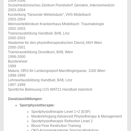
2004-2006
Sozialmedizinisches Zentrum Floridsdorf: Geriatrie, Intensivmedizin
2003-2004
Kursleitung "Gesunde Wirbelsäule", VHS Mistelbach
2003-2004
Weinviertelklinikum Krankenhaus Mistelbach: Traumatologie
2002-2003
Trainerausbildung Handball, BAfL Linz
2000-2003
Akademie für den physiotherapeutischen Dienst, AKH Wien
2000-2001
Trainerausbildung Grundkurs, BAfL Wien
1999-2000
Bundesheer
1999
Matura, ORG für Leistungssport Maroltingergasse, 1160 Wien
1998-1999
Lehrwartausbildung Handball, BAfL Linz
1997-1999
Sportliche Betreuung U15 WAT21 Handball männlich
Zusatzausbildungen:
Sportphysiotherapie:
Sportphysiotherapie Level 1+2 (ESP)
Masterlehrgang Advanced Physiotherapy & Management
Sportphysiotherapie Refresher Level 2
Blood Flow Restriction Training
QKG-Knorpelakademie Spezial-Workshop