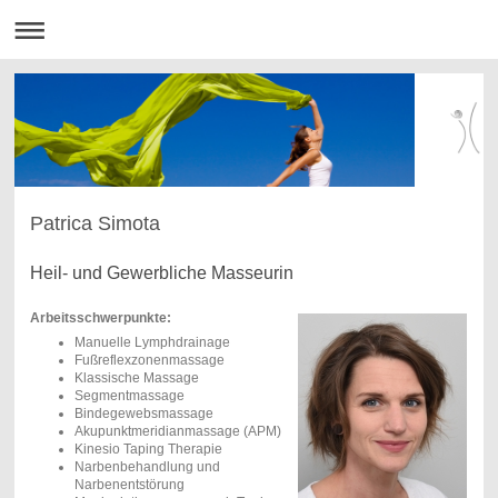
Patrica Simota
Heil- und Gewerbliche Masseurin
Arbeitsschwerpunkte:
Manuelle Lymphdrainage
Fußreflexzonenmassage
Klassische Massage
Segmentmassage
Bindegewebsmassage
Akupunktmeridianmassage (APM)
Kinesio Taping Therapie
Narbenbehandlung und
Narbenentstörung